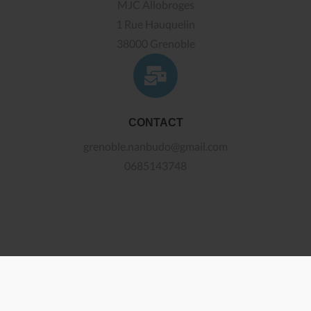
MJC Allobroges
1 Rue Hauquelin
38000 Grenoble
CONTACT
grenoble.nanbudo@gmail.com
0685143748