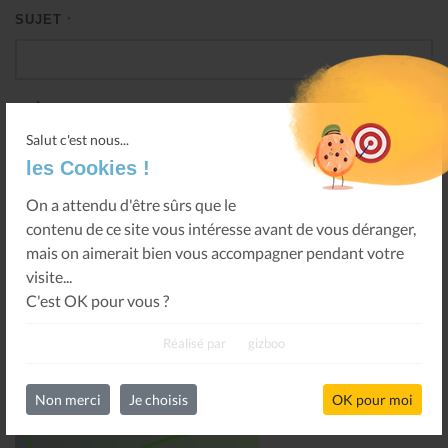
SUJET
*
THÈME
Salut c'est nous...
les Cookies !
MESSAGE
*
On a attendu d'être sûrs que le
contenu de ce site vous intéresse avant de vous déranger,
mais on aimerait bien vous accompagner pendant votre
visite...
C'est OK pour vous ?
Réalisé par
gizboo
JE NE SUIS PAS UN ROBOT
Non merci
Je choisis
OK pour moi