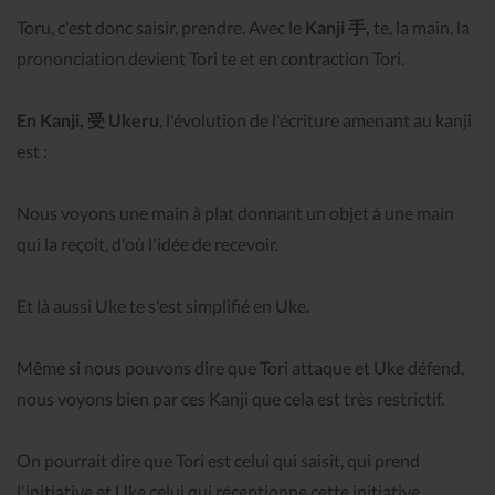
Toru, c'est donc saisir, prendre. Avec le
Kanji 手,
te, la main, la
prononciation devient Tori te et en contraction Tori.
En Kanji, 受 Ukeru
, l'évolution de l'écriture amenant au kanji
est :
Nous voyons une main à plat donnant un objet à une main
qui la reçoit, d'où l'idée de recevoir.
Et là aussi Uke te s'est simplifié en Uke.
Même si nous pouvons dire que Tori attaque et Uke défend,
nous voyons bien par ces Kanji que cela est très restrictif.
On pourrait dire que Tori est celui qui saisit, qui prend
l'initiative et Uke celui qui réceptionne cette initiative.