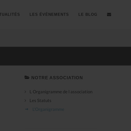
TUALITÉS
LES ÉVÉNEMENTS
LE BLOG
Résultats coupe du Sud d'
NOTRE ASSOCIATION
L Organigramme de l association
Les Statuts
L'Organigramme