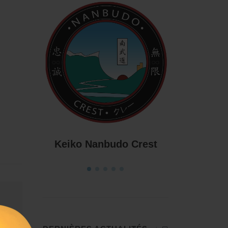
Doj
Nanbudo Côte Bleue
Crest