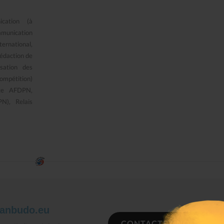
cation (à
mmunication
ternational,
Rédaction de
isation des
ompétition)
ite AFDPN,
), Relais
Neko Nanbudo Club
Keiko Nanbudo 
anbudo.eu
CONTACTEZ-NOUS