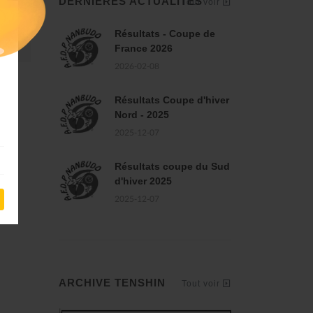
DERNIÈRES ACTUALITÉS
Tout voir
Résultats - Coupe de
France 2026
2026-02-08
Résultats Coupe d'hiver
Nord - 2025
2025-12-07
Résultats coupe du Sud
d'hiver 2025
2025-12-07
ARCHIVE TENSHIN
Tout voir