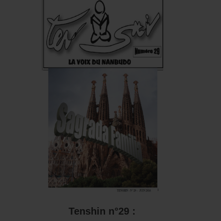
 :
Tenshin n°28 : Résiste
Tenshin n