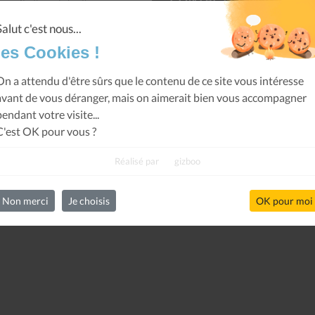
nseil, d'un club, d'une
 vous guider.
Salut c'est nous...
les Cookies !
On a attendu d'être sûrs que le contenu de ce site vous intéresse
avant de vous déranger, mais on aimerait bien vous accompagner
pendant votre visite...
C'est OK pour vous ?
Réalisé par
gizboo
Non merci
Je choisis
OK pour moi