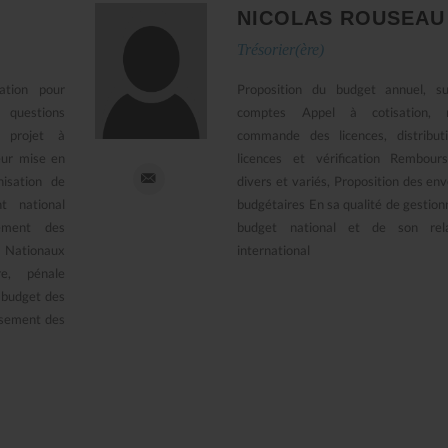
NICOLAS ROUSEAU
Trésorier(ère)
tation pour
Proposition du budget annuel, su
 questions
comptes Appel à cotisation, r
e projet à
commande des licences, distribut
eur mise en
licences et vérification Rembour
nisation de
divers et variés, Proposition des en
nt national
budgétaires En sa qualité de gestion
sement des
budget national et de son rela
ationaux
international
ère, pénale
 budget des
ensement des