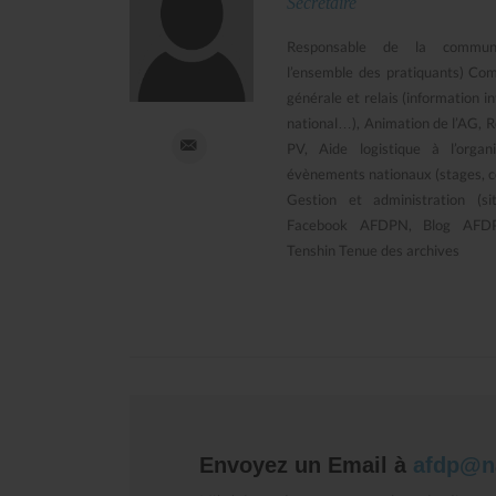
Secrétaire
Responsable de la communi
l’ensemble des pratiquants) Co
générale et relais (information in
national…), Animation de l’AG, 
PV, Aide logistique à l’organ
évènements nationaux (stages, c
Gestion et administration (s
Facebook AFDPN, Blog AFDPN
Tenshin Tenue des archives
Dojo Bunkaï
Nanbudo MJC Jean Vilar
Envoyez un Email à
afdp@n