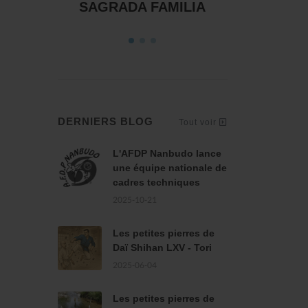
ILIA
et l
DERNIERS BLOG
Tout voir
L'AFDP Nanbudo lance
une équipe nationale de
cadres techniques
2025-10-21
Les petites pierres de
Daï Shihan LXV - Tori
2025-06-04
Les petites pierres de