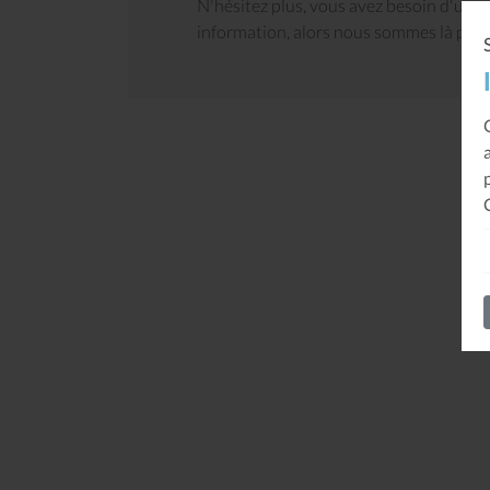
N'hésitez plus, vous avez besoin d'un co
information, alors nous sommes là pour