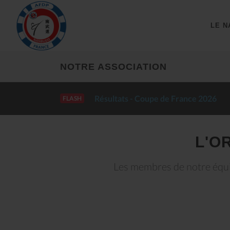
LE N
NOTRE ASSOCIATION
Résultats - Coupe de France 2026
FLASH
L'O
Les membres de notre équip