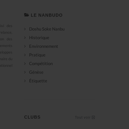
LE NANBUDO
ivi des
Doshu Soke Nanbu
elance,
Historique
ion des
sements
Environnement
veloppes
Pratique
naire du
Compétition
tionnel
Génèse
Étiquette
CLUBS
Tout voir