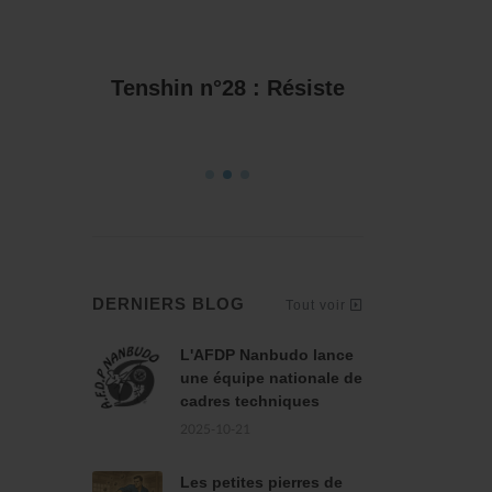
 :
Tenshin n°28 : Résiste
Tenshin n
ILIA
et l
DERNIERS BLOG
Tout voir
L'AFDP Nanbudo lance
une équipe nationale de
cadres techniques
2025-10-21
Les petites pierres de