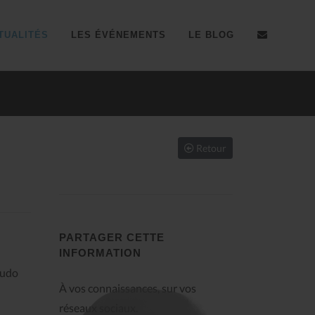
TUALITÉS
LES ÉVÉNEMENTS
LE BLOG
Résultats coupe du Sud d'hiver 2025
(Dojo Bunkaï)
Retour
PARTAGER CETTE
INFORMATION
budo
À vos connaissances, sur vos
réseaux sociaux.