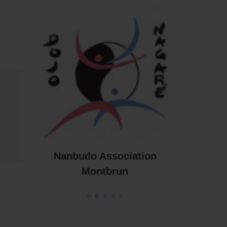
udo
Nanbudo 
Nanbudo Association
Montbrun