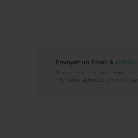
Envoyez un Email à
afdp@n
N'hésitez plus, vous avez besoin d'un co
budo Club d Orsay
Nanbudo MJC Jean Vilar
information, alors nous sommes là pour