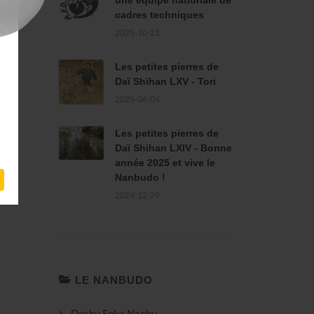
une équipe nationale de
cadres techniques
2025-10-21
Les petites pierres de
Daï Shihan LXV - Tori
2025-06-04
Les petites pierres de
Daï Shihan LXIV - Bonne
année 2025 et vive le
Nanbudo !
2024-12-29
LE NANBUDO
Doshu Soke Nanbu