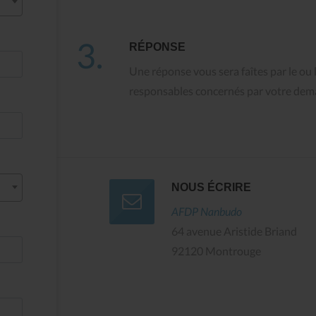
3.
RÉPONSE
Une réponse vous sera faîtes par le ou 
responsables concernés par votre dem
Tenshin n°27 : Le Chêne
Tenshin n°29
et le Roseau
SAGRADA FAM
NOUS ÉCRIRE
AFDP Nanbudo
64 avenue Aristide Briand
92120 Montrouge