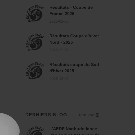
Résultats - Coupe de
France 2026
2026-02-08
Résultats Coupe d'hiver
Nord - 2025
2025-12-07
Résultats coupe du Sud
d'hiver 2025
2025-12-07
DERNIERS BLOG
Tout voir
L'AFDP Nanbudo lance