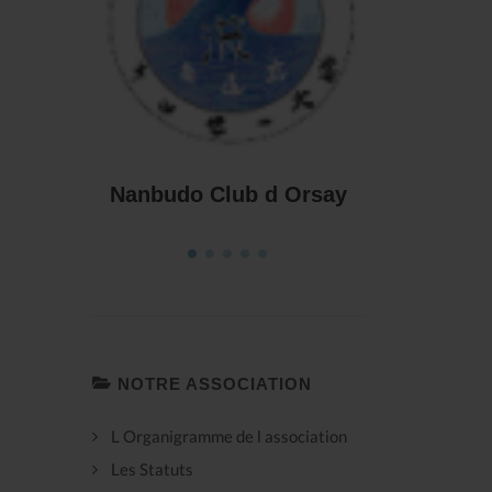
COMB
 Orsay
Keiko Nanbudo Crest
NOTRE ASSOCIATION
L Organigramme de l association
Les Statuts