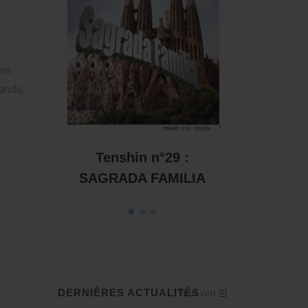
les
ande.
 :
Tenshin n°28 : Résiste
Tenshin n
ILIA
et l
DERNIÈRES ACTUALITÉS
Tout voir