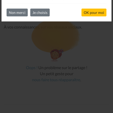
Non merci
Je choisis
OK pour moi
PARTAGER CETTE INFORMATION
À vos connaissances, sur vos réseaux sociaux.
Oops !
Un problème sur le partage !
Un petit geste pour
nous faire tous réapparaître
.