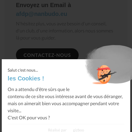
Envoyez un Email à
afdp@nanbudo.eu
N'hésitez plus, vous avez besoin d'un conseil,
d'un club, d'une information, alors nous sommes
là pour vous guider.
CONTACTEZ-NOUS
Salut c'est nous...
les Cookies !
On a attendu d'être sûrs que le
contenu de ce site vous intéresse avant de vous déranger,
mais on aimerait bien vous accompagner pendant votre
visite...
Retour
C'est OK pour vous ?
Réalisé par
gizboo