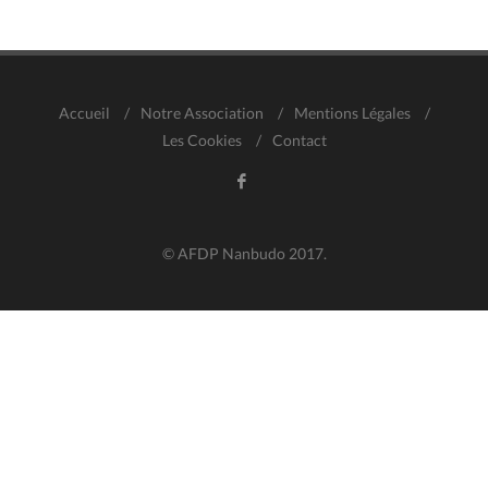
Accueil
/
Notre Association
/
Mentions Légales
/
Les Cookies
/
Contact
© AFDP Nanbudo 2017.