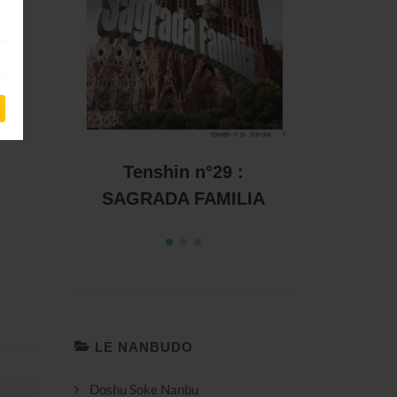
Tenshin n°29 :
Tenshin n°28 : Résiste
GRADA FAMILIA
LE NANBUDO
Doshu Soke Nanbu