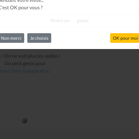
C'est OK pour vous ?
Réalisé par
gizboo
Non merci
Je choisis
OK pour moi
 !
On ne voit plus les vidéos !
8 : Résiste
Tenshin n°27 : Le Chêne
Un petit geste pour
et le Roseau
SA
nous faire réapparaître
.