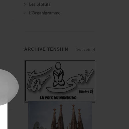
Les Statuts
L'Organigramme
ARCHIVE TENSHIN
Tout voir