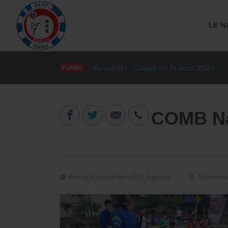
LE N
Résultats - Coupe de France 2026
FLASH
COMB N
France, Hauts-de-Seine (92), Bagneux
Site intern