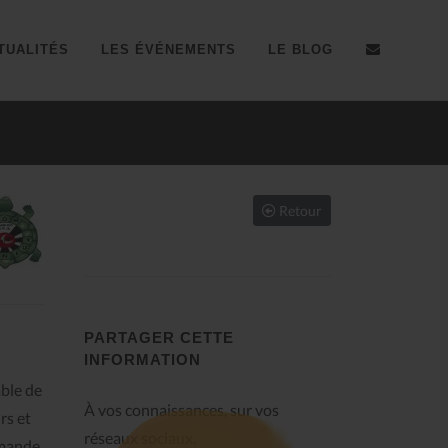
TUALITÉS
LES ÉVÉNEMENTS
LE BLOG
Résultats coupe du Sud d'
Retour
PARTAGER CETTE
INFORMATION
mble de
À vos connaissances, sur vos
rs et
réseaux sociaux.
emande