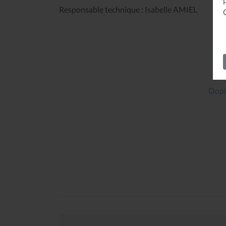
Responsable technique : Isabelle AMIEL
Oops
Tenshin n°2