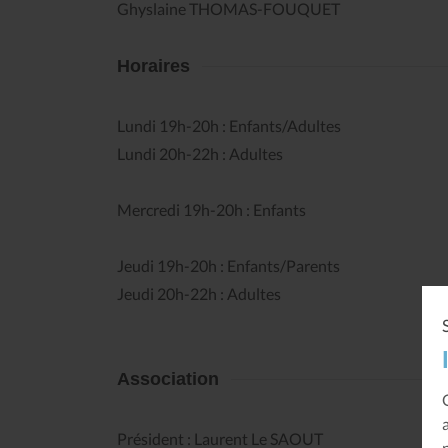
Ghyslaine THOMAS-FOUQUET
Horaires
Lundi 19h-20h : Enfants/Adultes
Lundi 20h-22h : Adultes
Mercredi 19h-20h : Enfants
Jeudi 19h-20h : Enfants/Parents
Jeudi 20h-22h : Adultes
Association
Président : Laurent Le SAOUT