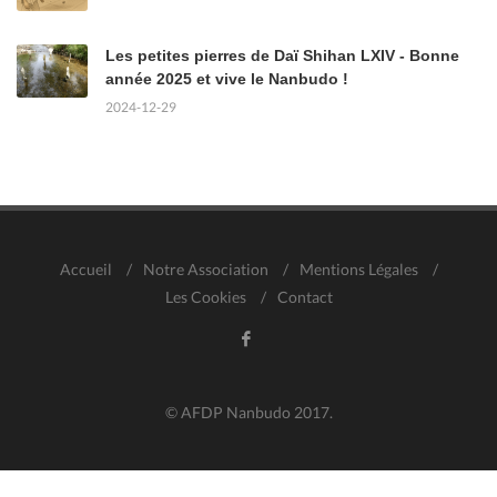
Les petites pierres de Daï Shihan LXIV - Bonne
année 2025 et vive le Nanbudo !
2024-12-29
Accueil
/
Notre Association
/
Mentions Légales
/
Les Cookies
/
Contact
© AFDP Nanbudo 2017.