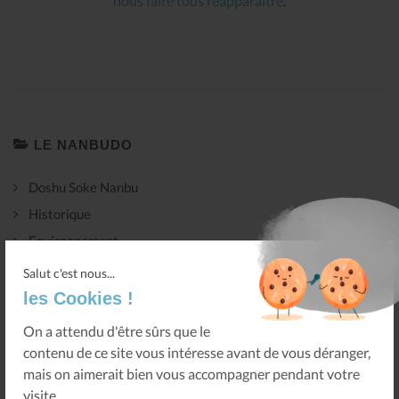
nous faire tous réapparaître
.
LE NANBUDO
Doshu Soke Nanbu
Historique
Environnement
Pratique
Salut c'est nous...
Compétition
les Cookies !
Génèse
On a attendu d'être sûrs que le
Étiquette
contenu de ce site vous intéresse avant de vous déranger,
mais on aimerait bien vous accompagner pendant votre
visite...