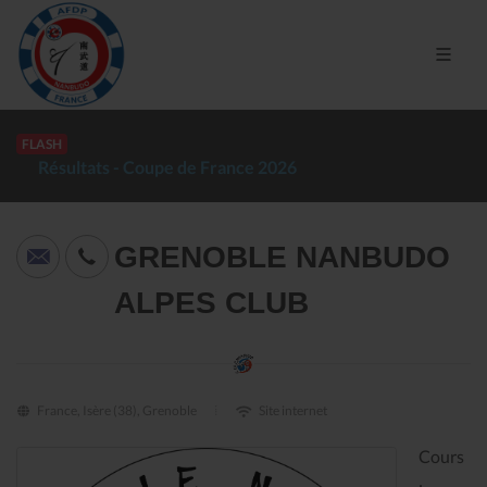
FLASH
Résultats - Coupe de France 2026
GRENOBLE NANBUDO
ALPES CLUB
France, Isère (38), Grenoble
Site internet
Cours
: