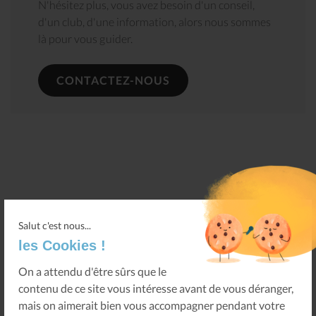
N'hésitez plus, vous avez besoin d'un conseil,
d'un club, d'une information, alors nous sommes
là pour vous guider.
CONTACTEZ-NOUS
Retour
Salut c'est nous...
les Cookies !
On a attendu d'être sûrs que le
contenu de ce site vous intéresse avant de vous déranger,
mais on aimerait bien vous accompagner pendant votre
PARTAGER CETTE INFORMATION