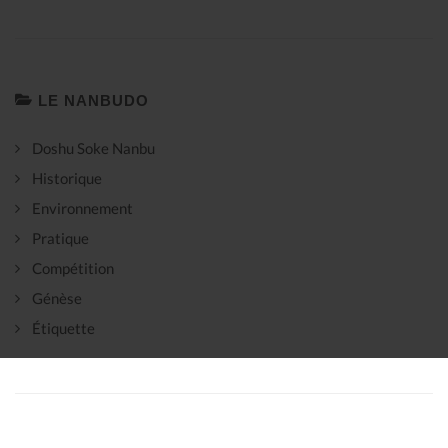
LE NANBUDO
Doshu Soke Nanbu
Historique
Environnement
Pratique
Compétition
Génèse
Étiquette