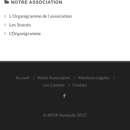
NOTRE ASSOCIATION
L Organigramme de l association
Les Statuts
L'Organigramme
Accueil
/
Notre Association
/
Mentions Légales
/
Les Cookies
/
Contact
© AFDP Nanbudo 2017.