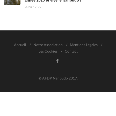
année 2025 et vive le Nanbudo !
2024-12-29
Accueil
/
Notre Association
/
Mentions Légales
/
Les Cookies
/
Contact
© AFDP Nanbudo 2017.