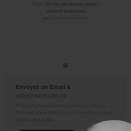
Oops !
On ne voit plus les vidéos !
Un petit geste pour
nous faire réapparaître
.
Envoyez un Email à
afdp@nanbudo.eu
N'hésitez plus, vous avez besoin d'un conseil,
d'un club, d'une information, alors nous sommes
là pour vous guider.