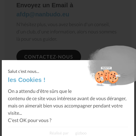
Envoyez un Email à
afdp@nanbudo.eu
N'hésitez plus, vous avez besoin d'un conseil,
d'un club, d'une information, alors nous sommes
là pour vous guider.
CONTACTEZ-NOUS
Salut c'est nous...
les Cookies !
On a attendu d'être sûrs que le
contenu de ce site vous intéresse avant de vous déranger,
mais on aimerait bien vous accompagner pendant votre
visite...
Retour
C'est OK pour vous ?
Réalisé par
gizboo