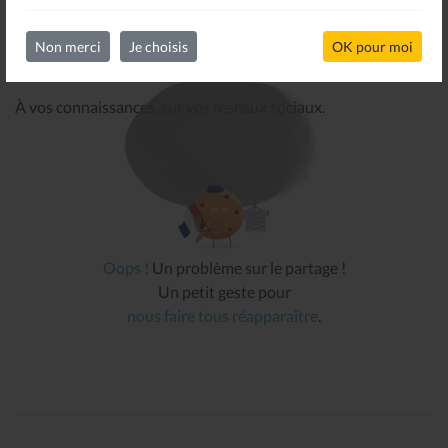
Non merci
Je choisis
OK pour moi
PARTAGER CETTE INFORMATION
À vos connaissances, sur vos réseaux sociaux.
Oops !
Un problème sur le partage !
Un petit geste pour
nous faire tous réapparaître
.