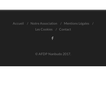
Accueil
/
Notre Association
/
Mentions Légales
/
Les Cookies
/
Contact
© AFDP Nanbudo 2017.