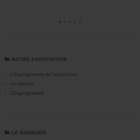
Nanbudo Club de Bourg-La-Reine
NOTRE ASSOCIATION
L Organigramme de l association
Les Statuts
L'Organigramme
LE NANBUDO