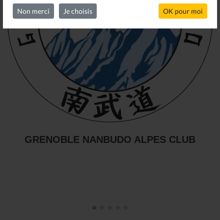
Non merci
Je choisis
OK pour moi
Nanbudo Association Montbrun