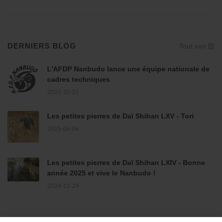
DERNIERS BLOG
Tout voir
L'AFDP Nanbudo lance une équipe nationale de
cadres techniques
2025-10-21
Les petites pierres de Daï Shihan LXV - Tori
2025-06-04
Les petites pierres de Daï Shihan LXIV - Bonne
année 2025 et vive le Nanbudo !
2024-12-29