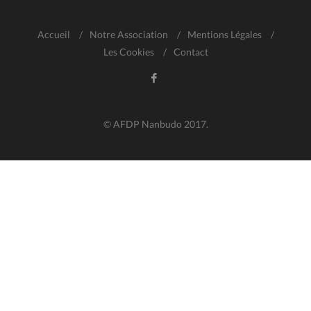
Accueil
/
Notre Association
/
Mentions Légales
/
Les Cookies
/
Contact
© AFDP Nanbudo 2017.