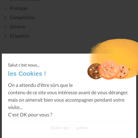
Pratique
Compétition
Génèse
Étiquette
Salut c'est nous...
les Cookies !
CLUBS
Tout voir
On a attendu d'être sûrs que le
contenu de ce site vous intéresse avant de vous déranger,
mais on aimerait bien vous accompagner pendant votre
visite...
C'est OK pour vous ?
Réalisé par
gizboo