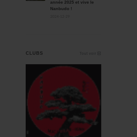
année 2025 et vive le
Nanbudo !
2024-12-29
CLUBS
Tout voir
Nanbudo