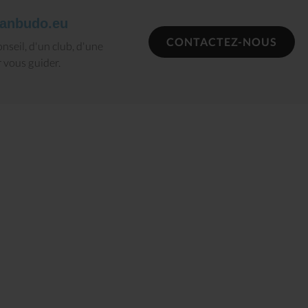
anbudo.eu
CONTACTEZ-NOUS
nseil, d'un club, d'une
 vous guider.
Tenshin n°27 : Le Chêne
Tenshin n°29
et le Roseau
SAGRADA FAM