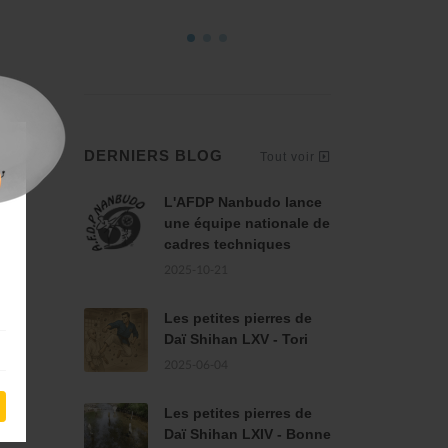
DERNIERS BLOG
Tout voir
L'AFDP Nanbudo lance
une équipe nationale de
cadres techniques
2025-10-21
Les petites pierres de
Daï Shihan LXV - Tori
2025-06-04
Les petites pierres de
Daï Shihan LXIV - Bonne