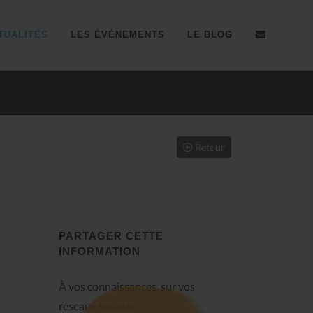
TUALITÉS
LES ÉVÉNEMENTS
LE BLOG
Résultats coupe du Sud d'
Retour
PARTAGER CETTE
INFORMATION
À vos connaissances, sur vos
réseaux sociaux.