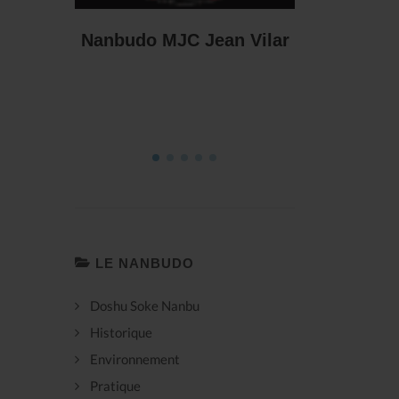
Mo
n Vilar
Nanbudo Association
Montbrun
LE NANBUDO
Doshu Soke Nanbu
Historique
Environnement
Pratique