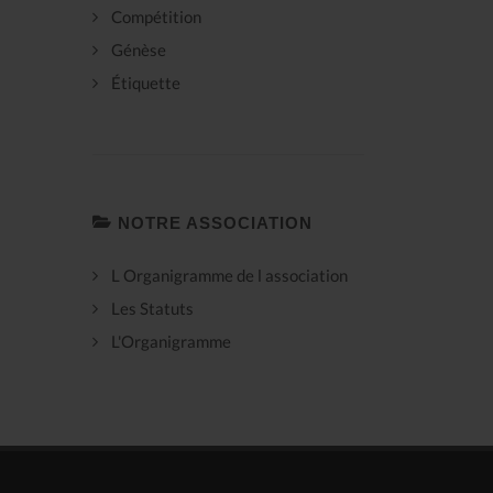
Compétition
Génèse
Étiquette
NOTRE ASSOCIATION
L Organigramme de l association
Les Statuts
L'Organigramme