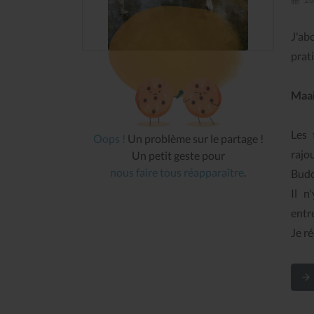
J'ab
prati
Maai
Les 
Oops !
Un problème sur le partage !
rajo
Un petit geste pour
nous faire tous réapparaître
.
Budo
Il n
entr
Je r