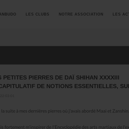
ANBUDO
LES CLUBS
NOTRE ASSOCIATION
LES AC
 PETITES PIERRES DE DAÏ SHIHAN XXXXIII
CAPITULATIF DE NOTIONS ESSENTIELLES, SU
22-03-01
i la suite à mes dernières pierres où j'avais abordé Maai et Zanshin
ais fortement m'inspirer de l'Encyclopédie des arts martiaux de l'