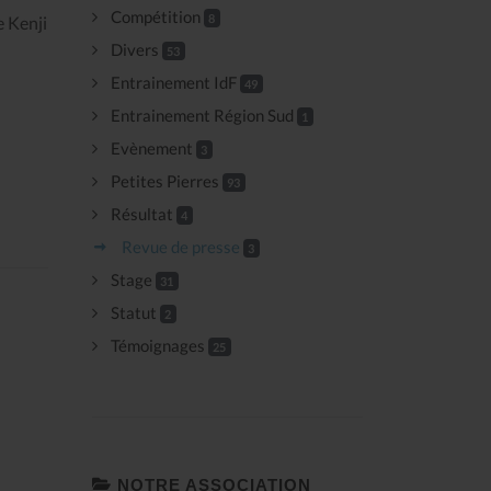
Compétition
8
e Kenji
Divers
53
Entrainement IdF
49
Entrainement Région Sud
1
Evènement
3
Petites Pierres
93
Résultat
4
Revue de presse
3
Stage
31
Statut
2
Témoignages
25
NOTRE ASSOCIATION