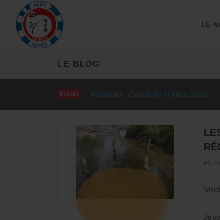
LE N
LE BLOG
Résultats - Coupe de France 2026
FLASH
LES
RÉ
20
Voic
Je v