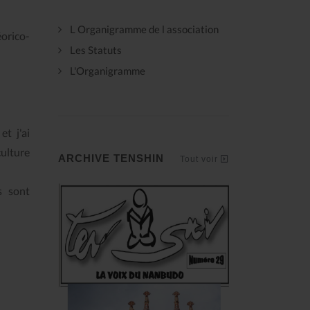
L Organigramme de l association
éorico-
Les Statuts
L'Organigramme
t j'ai
culture
ARCHIVE TENSHIN
Tout voir
s sont