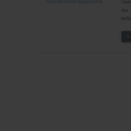
nous faire tous réapparaître
.
l'ave
des 
enfa
Nanbudo Club de Bourg
budo Club d Orsay
La-Reine