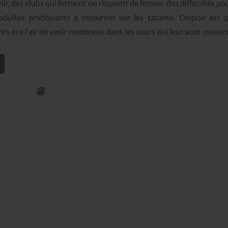
nir, des clubs qui ferment ou risquent de fermer, des difficultés po
adultes pratiquants à retourner sur les tatamis. L'espoir est 
nts ont l'air de venir nombreux dans les cours qui leur sont consac
En savoir plus
-
Dojo Bunkaï
Nanbudo Associ
Montbrun