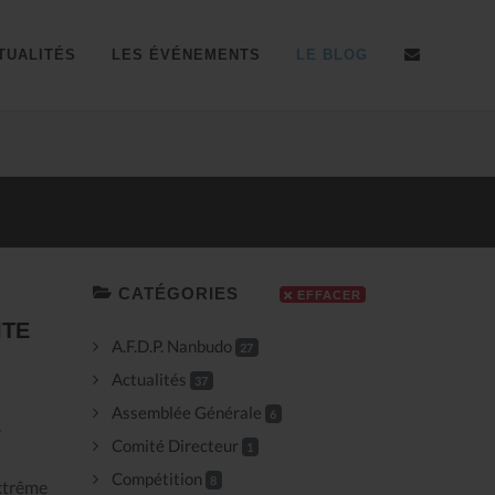
TUALITÉS
LES ÉVÉNEMENTS
LE BLOG
Résultats coupe du Sud d'
CATÉGORIES
EFFACER
ITE
A.F.D.P. Nanbudo
27
Actualités
37
Assemblée Générale
6
.
Comité Directeur
1
Compétition
8
extrême