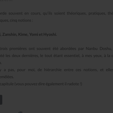
orde souvent en cours, qu'ils soient théoriques, pratiques, th
ques, cinq notions :
, Zanshin, Kime, Yomi et Hyoshi.
trois premières ont souvent été abordées par Nanbu Doshu, e
uté les deux dernières, le tout étant essentiel, à mes yeux, à la 
.
'y a pas, pour moi, de hiérarchie entre ces notions, et elle
emêlées.
écapitule (vous pouvez dire également il radote !)
En savoir plus