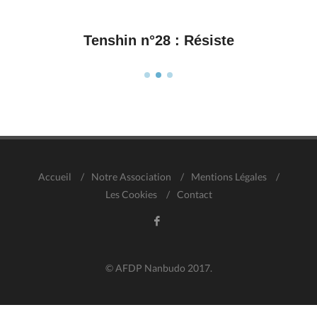
Tenshin n°28 : Résiste
Accueil
/
Notre Association
/
Mentions Légales
/
Les Cookies
/
Contact
© AFDP Nanbudo 2017.