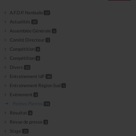
A.F.D.P. Nanbudo
27
Actualités
37
Assemblée Générale
6
Comité Directeur
1
Compétition
8
Compétition
8
Divers
53
Entrainement IdF
49
Entrainement Région Sud
1
Evènement
3
Petites Pierres
93
Résultat
4
Revue de presse
3
Stage
31