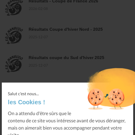
Résultats - Coupe de France 2026
2026-02-08
Résultats Coupe d'hiver Nord - 2025
2025-12-07
Résultats coupe du Sud d'hiver 2025
2025-12-07
Salut c'est nous...
les Cookies !
LE NANBUDO
On a attendu d'être sûrs que le
contenu de ce site vous intéresse avant de vous déranger,
Doshu Soke Nanbu
mais on aimerait bien vous accompagner pendant votre
Historique
visite...